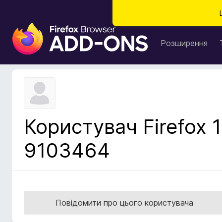
Д
о
Розширення
д
а
т
к
и
б
Користувач Firefox 1
р
а
9103464
у
з
е
р
а
Повідомити про цього користувача
F
i