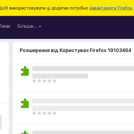
Щоб використовувати ці додатки потрібно
завантажити Firefox
.
Теми
Більше…
Розширення від Користувач Firefox 19103464
Щ
е
н
е
м
а
Щ
є
е
о
н
ц
е