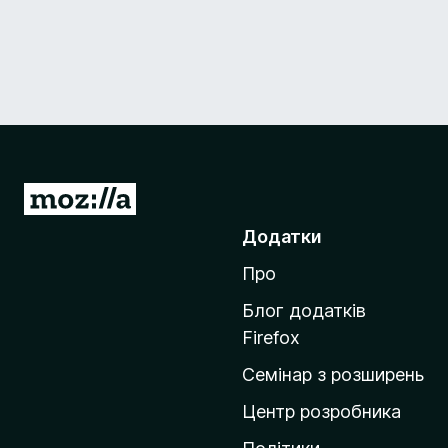
П
е
Додатки
р
Про
е
й
Блог додатків
т
Firefox
и
Семінар з розширень
н
а
Центр розробника
д