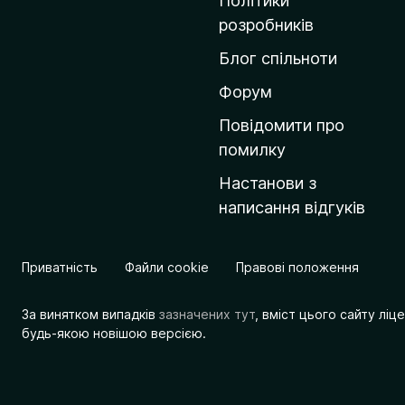
Політики
о
розробників
м
Блог спільноти
і
в
Форум
к
Повідомити про
у
помилку
M
Настанови з
o
написання відгуків
z
i
l
Приватність
Файли cookie
Правові положення
l
a
За винятком випадків
зазначених тут
, вміст цього сайту лі
будь-якою новішою версією.