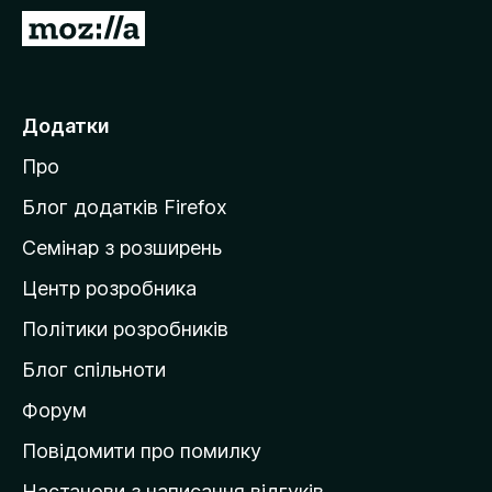
r
П
e
е
f
р
o
е
Додатки
x
й
Про
т
и
Блог додатків Firefox
н
Семінар з розширень
а
Центр розробника
д
о
Політики розробників
м
Блог спільноти
і
в
Форум
к
Повідомити про помилку
у
Настанови з написання відгуків