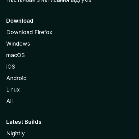
M
o
z
Download
i
Download Firefox
l
Windows
l
a
macOS
iOS
Android
Linux
All
Latest Builds
Nightly