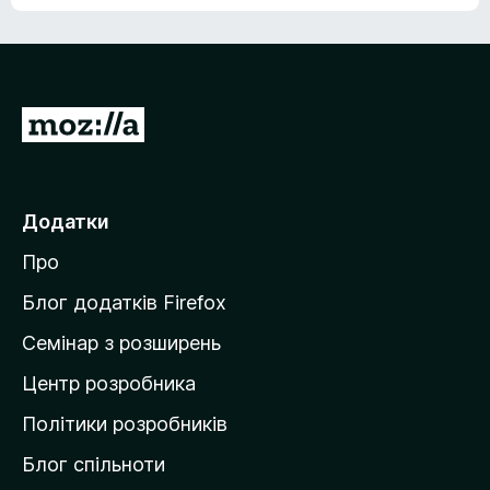
е
о
н
ц
е
і
м
н
а
о
є
П
к
о
е
ц
р
і
н
е
Додатки
о
й
к
Про
т
и
Блог додатків Firefox
н
Семінар з розширень
а
Центр розробника
д
о
Політики розробників
м
Блог спільноти
і