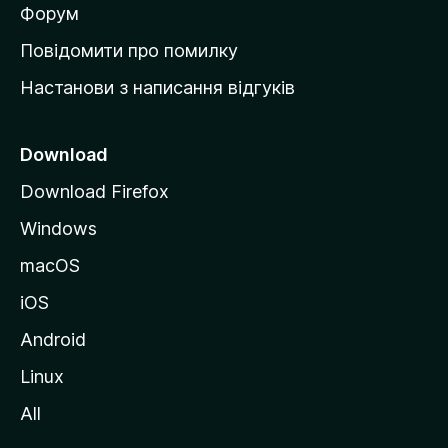
в
Форум
к
Повідомити про помилку
у
Настанови з написання відгуків
M
o
z
Download
i
Download Firefox
l
Windows
l
a
macOS
iOS
Android
Linux
All