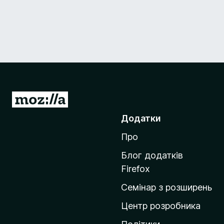
П
е
Додатки
р
Про
е
й
Блог додатків
т
Firefox
и
Семінар з розширень
н
а
Центр розробника
д