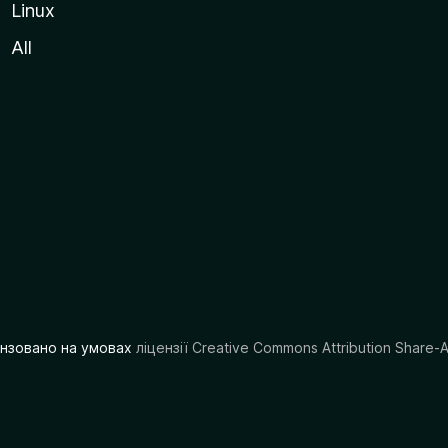
Linux
All
цензовано на умовах
ліцензії Creative Commons Attribution Share-A