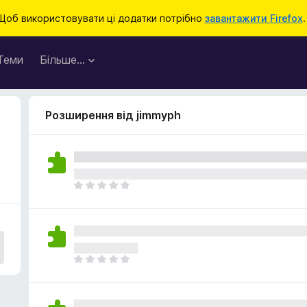
Щоб використовувати ці додатки потрібно
завантажити Firefox
.
Теми
Більше…
Розширення від jimmyph
Щ
е
н
е
м
а
Щ
є
е
о
н
ц
е