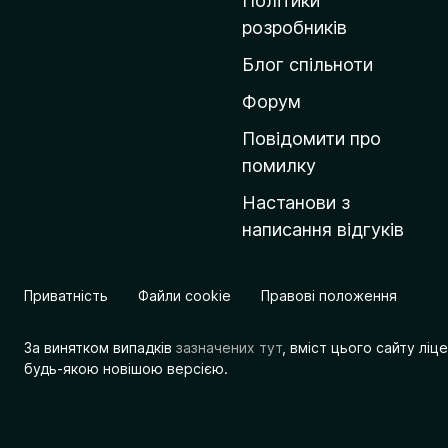
Політики
о
розробників
м
Блог спільноти
і
в
Форум
к
Повідомити про
у
помилку
M
Настанови з
o
написання відгуків
z
i
l
Приватність
Файли cookie
Правові положення
l
a
За винятком випадків
зазначених тут
, вміст цього сайту лі
будь-якою новішою версією.