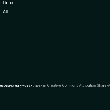
Linux
All
цензовано на умовах
ліцензії Creative Commons Attribution Share-A