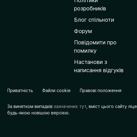
Політики
о
розробників
м
Блог спільноти
і
в
Форум
к
Повідомити про
у
помилку
M
Настанови з
o
написання відгуків
z
i
l
Приватність
Файли cookie
Правові положення
l
a
За винятком випадків
зазначених тут
, вміст цього сайту лі
будь-якою новішою версією.