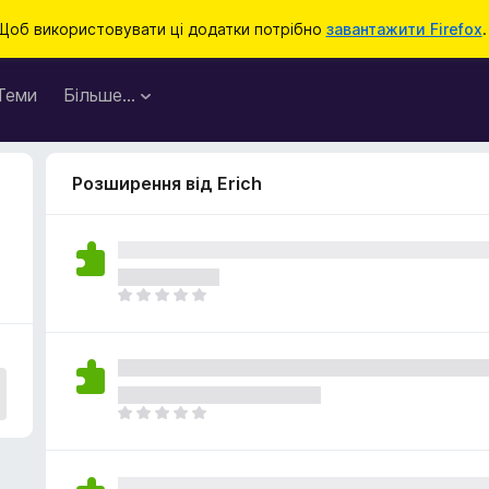
Щоб використовувати ці додатки потрібно
завантажити Firefox
.
Теми
Більше…
Розширення від Erich
Щ
е
н
е
м
а
Щ
є
е
о
н
ц
е