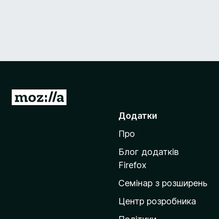
П
е
Додатки
р
Про
е
й
Блог додатків
т
Firefox
и
Семінар з розширень
н
а
Центр розробника
д