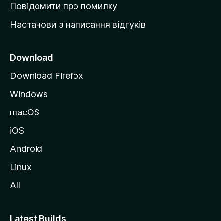
к
Повідомити про помилку
у
Настанови з написання відгуків
M
o
z
Download
i
Download Firefox
l
Windows
l
a
macOS
iOS
Android
Linux
All
Latest Builds