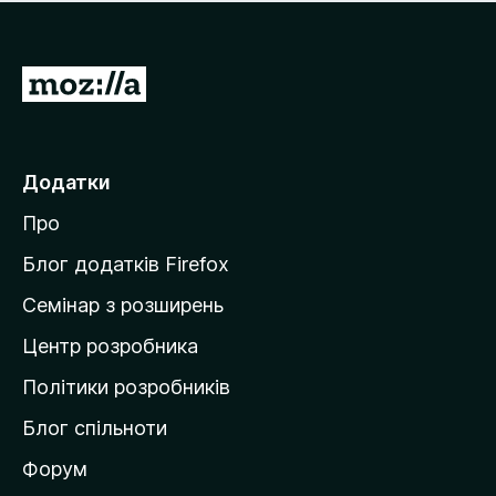
е
і
м
н
а
о
є
П
к
о
е
ц
р
і
н
е
Додатки
о
й
к
Про
т
и
Блог додатків Firefox
н
Семінар з розширень
а
Центр розробника
д
о
Політики розробників
м
Блог спільноти
і
в
Форум