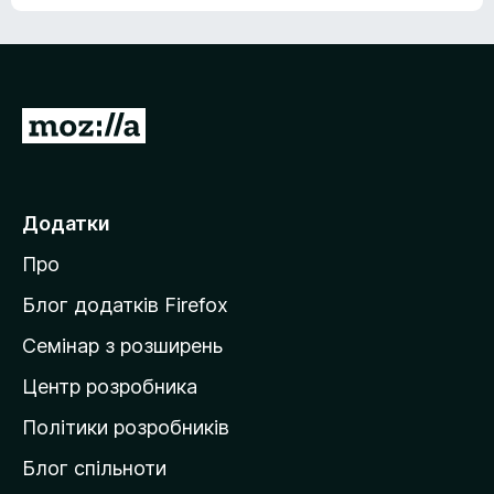
е
о
н
ц
е
і
м
н
а
о
є
П
к
о
е
ц
р
і
н
е
Додатки
о
й
к
Про
т
и
Блог додатків Firefox
н
Семінар з розширень
а
Центр розробника
д
о
Політики розробників
м
Блог спільноти
і