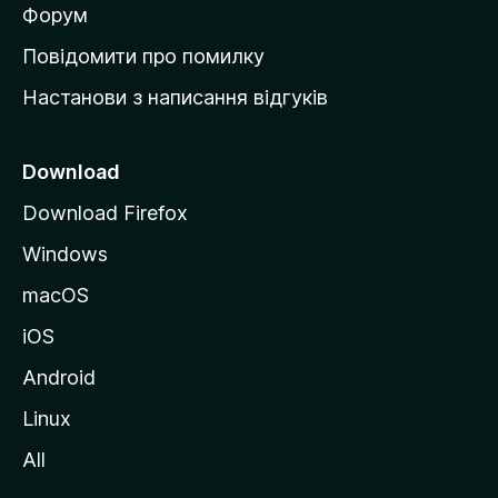
в
Форум
к
Повідомити про помилку
у
Настанови з написання відгуків
M
o
z
Download
i
Download Firefox
l
Windows
l
a
macOS
iOS
Android
Linux
All