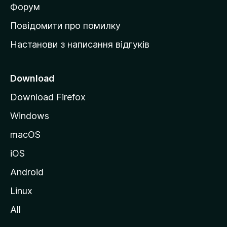
в
Форум
к
Повідомити про помилку
у
Настанови з написання відгуків
M
o
z
Download
i
Download Firefox
l
Windows
l
a
macOS
iOS
Android
Linux
All