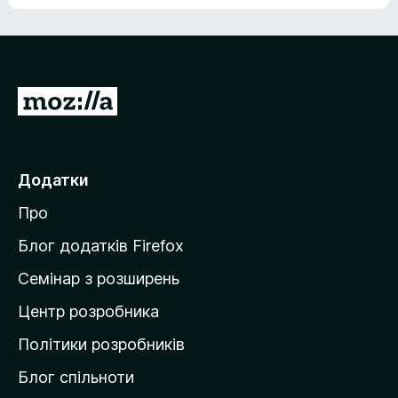
е
о
н
ц
е
і
м
н
а
о
є
П
к
о
е
ц
р
і
н
е
Додатки
о
й
к
Про
т
и
Блог додатків Firefox
н
Семінар з розширень
а
Центр розробника
д
о
Політики розробників
м
Блог спільноти
і