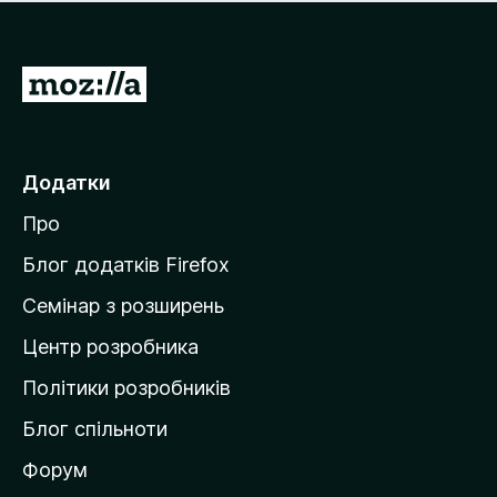
е
і
м
н
а
о
є
П
к
о
е
ц
р
і
н
е
Додатки
о
й
к
Про
т
и
Блог додатків Firefox
н
Семінар з розширень
а
Центр розробника
д
о
Політики розробників
м
Блог спільноти
і
в
Форум