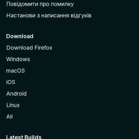
к
Повідомити про помилку
у
Настанови з написання відгуків
M
o
z
Download
i
Download Firefox
l
Windows
l
a
macOS
iOS
Android
Linux
All
Latest Builds