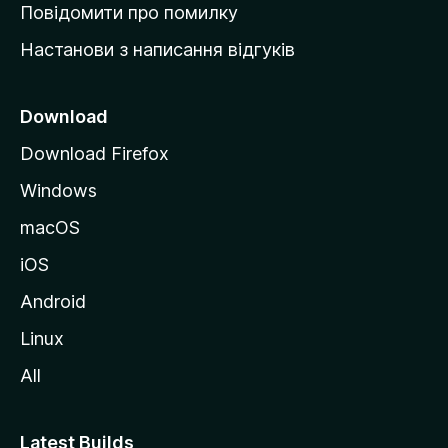
к
Повідомити про помилку
у
Настанови з написання відгуків
M
o
z
Download
i
Download Firefox
l
Windows
l
a
macOS
iOS
Android
Linux
All
Latest Builds