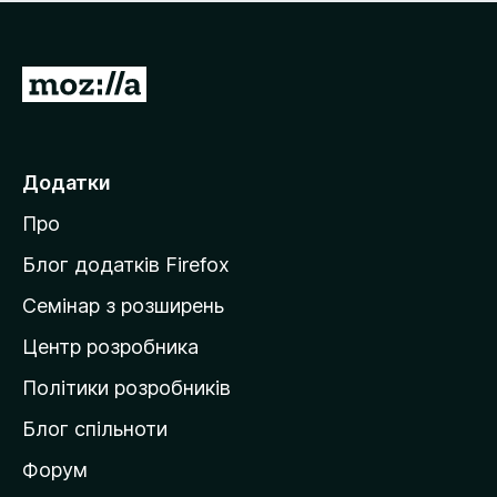
е
і
м
н
а
о
є
П
к
о
е
ц
р
і
н
е
Додатки
о
й
к
Про
т
и
Блог додатків Firefox
н
Семінар з розширень
а
Центр розробника
д
о
Політики розробників
м
Блог спільноти
і
в
Форум