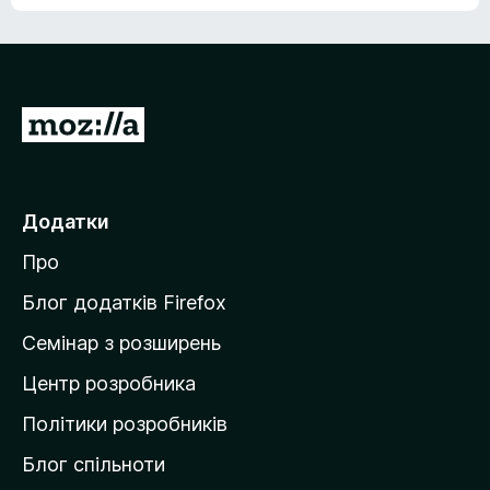
е
о
н
ц
е
і
м
н
а
о
є
П
к
о
е
ц
р
і
н
е
Додатки
о
й
к
Про
т
и
Блог додатків Firefox
н
Семінар з розширень
а
Центр розробника
д
о
Політики розробників
м
Блог спільноти
і