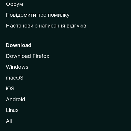
в
Форум
к
Повідомити про помилку
у
Настанови з написання відгуків
M
o
z
Download
i
Download Firefox
l
Windows
l
a
macOS
iOS
Android
Linux
All