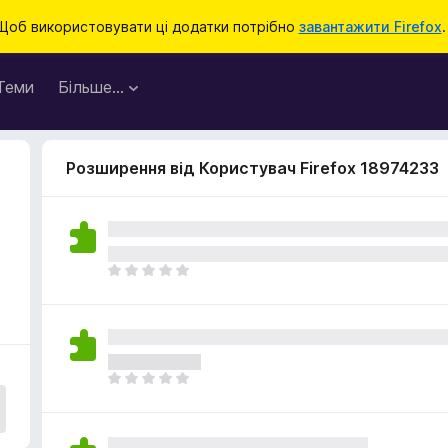
Щоб використовувати ці додатки потрібно
завантажити Firefox
.
Теми
Більше…
Розширення від Користувач Firefox 18974233
Щ
е
н
е
м
а
Щ
є
е
о
н
ц
е