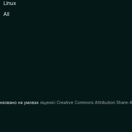
Linux
All
цензовано на умовах
ліцензії Creative Commons Attribution Share-A