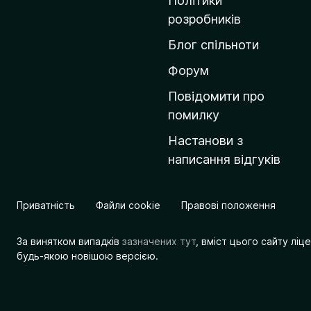
Політики
о
розробників
м
Блог спільноти
і
в
Форум
к
Повідомити про
у
помилку
M
Настанови з
o
написання відгуків
z
i
l
Приватність
Файли cookie
Правові положення
l
a
За винятком випадків
зазначених тут
, вміст цього сайту лі
будь-якою новішою версією.