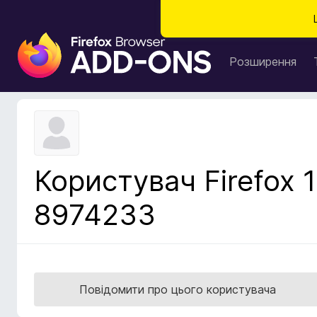
Д
о
Розширення
д
а
т
к
и
б
Користувач Firefox 1
р
а
8974233
у
з
е
р
а
Повідомити про цього користувача
F
i