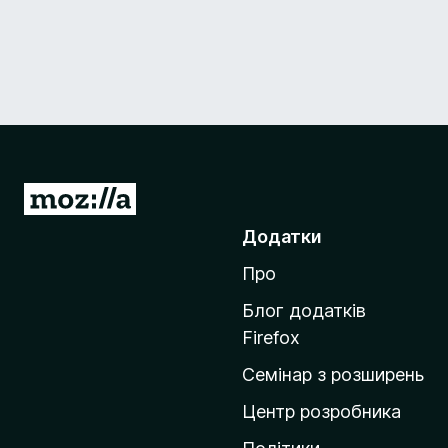
П
е
Додатки
р
Про
е
й
Блог додатків
т
Firefox
и
Семінар з розширень
н
а
Центр розробника
д