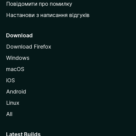
к
Повідомити про помилку
у
Настанови з написання відгуків
M
o
z
Download
i
Download Firefox
l
Windows
l
a
macOS
iOS
Android
Linux
All
Latest Builds