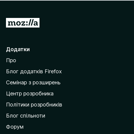
е
і
м
н
а
о
є
П
к
о
е
ц
р
і
н
е
Додатки
о
й
к
Про
т
и
Блог додатків Firefox
н
Семінар з розширень
а
Центр розробника
д
о
Політики розробників
м
Блог спільноти
і
в
Форум