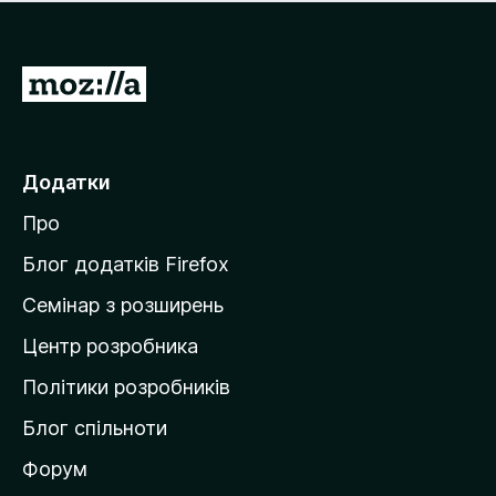
е
і
м
н
а
о
є
П
к
о
е
ц
р
і
н
е
Додатки
о
й
к
Про
т
и
Блог додатків Firefox
н
Семінар з розширень
а
Центр розробника
д
о
Політики розробників
м
Блог спільноти
і
в
Форум