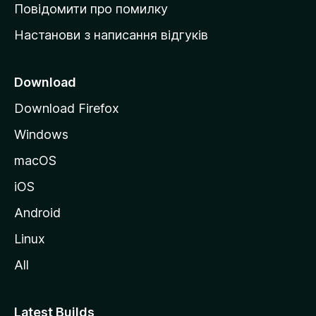
к
Повідомити про помилку
у
Настанови з написання відгуків
M
o
z
Download
i
Download Firefox
l
Windows
l
a
macOS
iOS
Android
Linux
All
Latest Builds