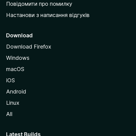
к
Повідомити про помилку
у
Настанови з написання відгуків
M
o
z
Download
i
Download Firefox
l
Windows
l
a
macOS
iOS
Android
Linux
All
Latest Builds