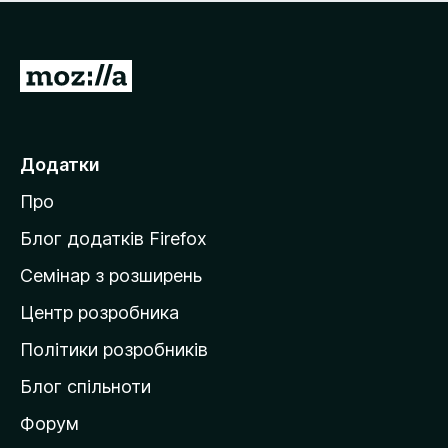
е
і
м
н
а
о
є
П
к
о
е
ц
р
і
н
е
Додатки
о
й
к
Про
т
и
Блог додатків Firefox
н
Семінар з розширень
а
Центр розробника
д
о
Політики розробників
м
Блог спільноти
і
в
Форум