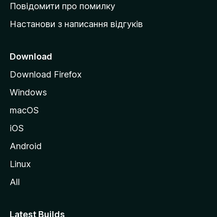
к
Повідомити про помилку
у
Настанови з написання відгуків
M
o
z
Download
i
Download Firefox
l
Windows
l
a
macOS
iOS
Android
Linux
All
Latest Builds