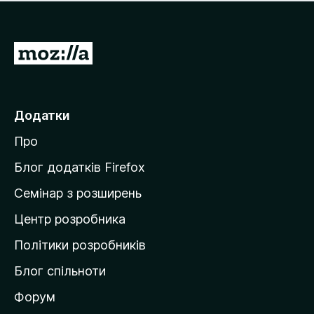
е
і
м
н
а
о
є
П
к
о
е
ц
р
і
н
е
Додатки
о
й
к
Про
т
и
Блог додатків Firefox
н
Семінар з розширень
а
Центр розробника
д
о
Політики розробників
м
Блог спільноти
і
в
Форум