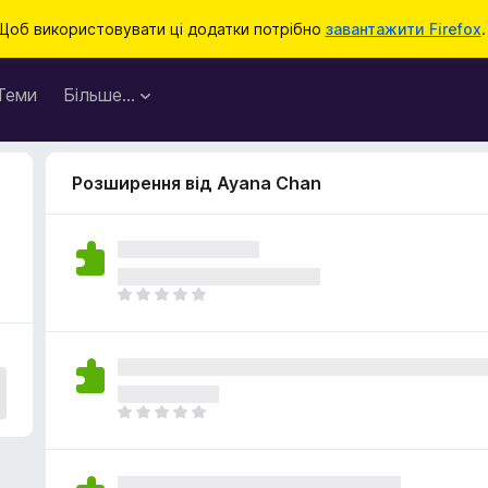
Щоб використовувати ці додатки потрібно
завантажити Firefox
.
Теми
Більше…
Розширення від Ayana Chan
Щ
е
н
е
м
а
Щ
є
е
о
н
ц
е