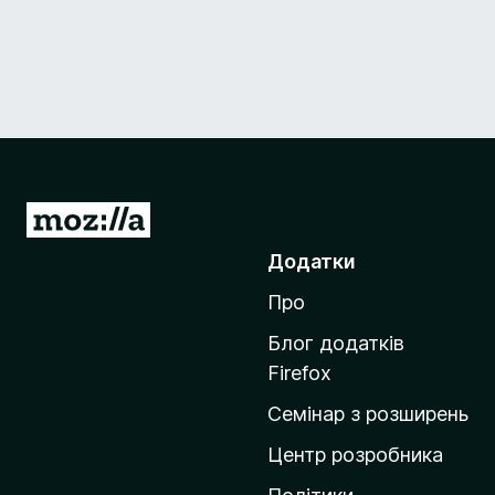
П
е
Додатки
р
Про
е
й
Блог додатків
т
Firefox
и
Семінар з розширень
н
а
Центр розробника
д