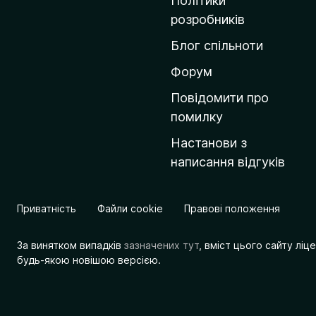
Політики
о
розробників
м
Блог спільноти
і
в
Форум
к
Повідомити про
у
помилку
M
Настанови з
o
написання відгуків
z
i
l
Приватність
Файли cookie
Правові положення
l
a
За винятком випадків
зазначених тут
, вміст цього сайту лі
будь-якою новішою версією.