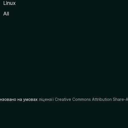
Linux
All
цензовано на умовах
ліцензії Creative Commons Attribution Share-A