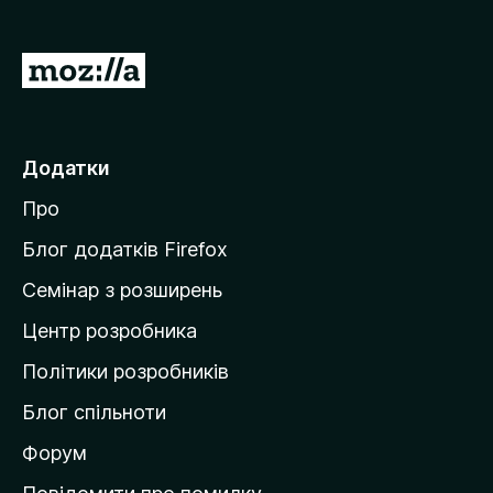
r
e
П
f
е
o
р
x
е
Додатки
й
Про
т
и
Блог додатків Firefox
н
Семінар з розширень
а
Центр розробника
д
о
Політики розробників
м
Блог спільноти
і
в
Форум
к