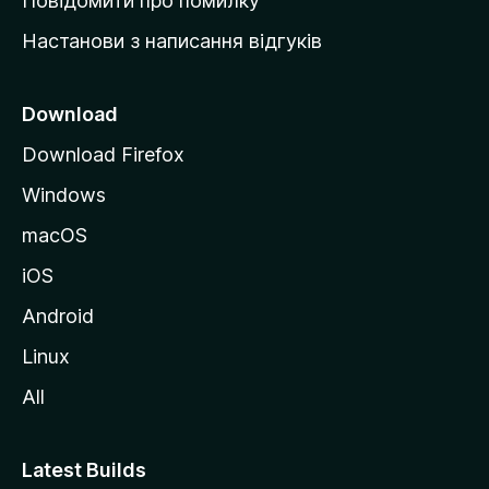
Повідомити про помилку
у
Настанови з написання відгуків
M
o
z
Download
i
Download Firefox
l
Windows
l
a
macOS
iOS
Android
Linux
All
Latest Builds