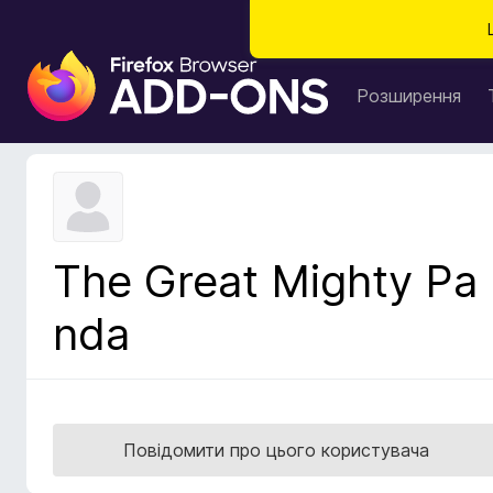
Д
о
Розширення
д
а
т
к
и
б
The Great Mighty Pa
р
а
nda
у
з
е
р
а
Повідомити про цього користувача
F
i