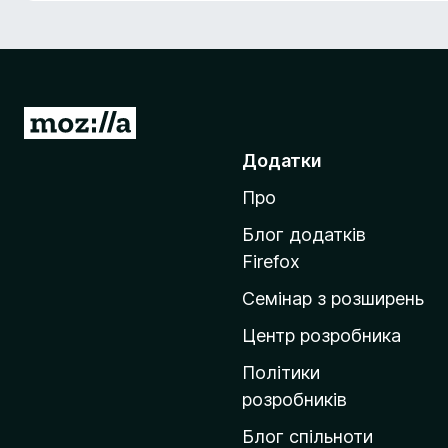
r
e
f
o
x
П
е
Додатки
р
Про
е
й
Блог додатків
т
Firefox
и
Семінар з розширень
н
а
Центр розробника
д
Політики
о
розробників
м
Блог спільноти
і