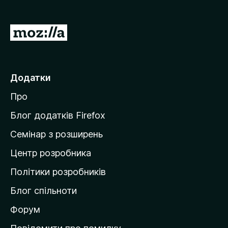
r
e
П
f
е
o
р
x
е
Додатки
й
Про
т
и
Блог додатків Firefox
н
Семінар з розширень
а
Центр розробника
д
о
Політики розробників
м
Блог спільноти
і
в
Форум
к