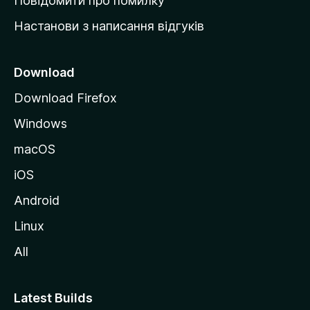
Повідомити про помилку
у
Настанови з написання відгуків
M
o
z
Download
i
Download Firefox
l
Windows
l
a
macOS
iOS
Android
Linux
All
Latest Builds