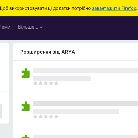
Щоб використовувати ці додатки потрібно
завантажити Firefox
.
Теми
Більше…
Розширення від ARYA
Щ
е
н
е
м
а
Щ
є
е
о
н
ц
е