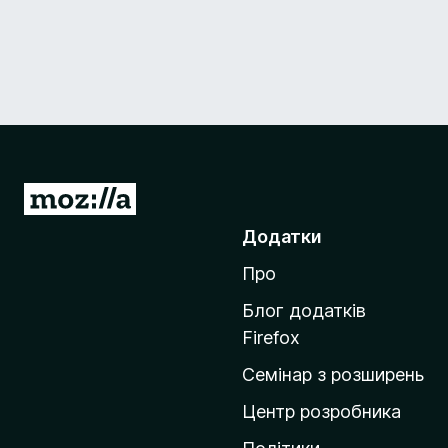
П
е
Додатки
р
Про
е
й
Блог додатків
т
Firefox
и
Семінар з розширень
н
а
Центр розробника
д