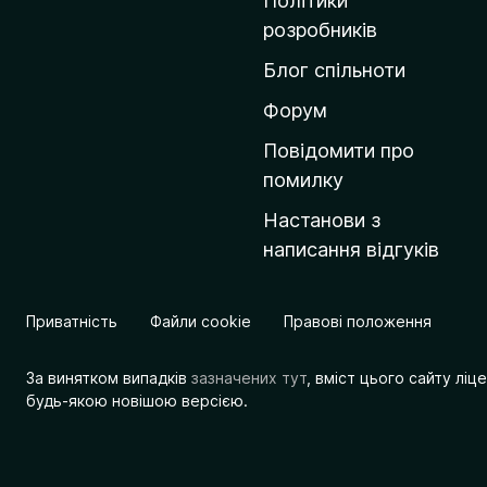
Політики
о
розробників
м
Блог спільноти
і
в
Форум
к
Повідомити про
у
помилку
M
Настанови з
o
написання відгуків
z
i
l
Приватність
Файли cookie
Правові положення
l
a
За винятком випадків
зазначених тут
, вміст цього сайту лі
будь-якою новішою версією.