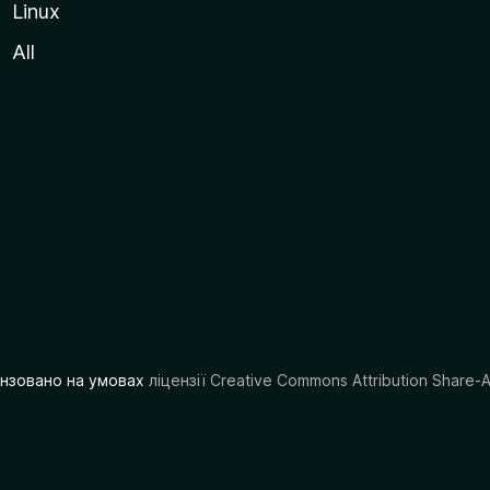
Linux
All
цензовано на умовах
ліцензії Creative Commons Attribution Share-A