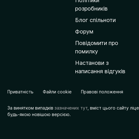
Політики
о
розробників
м
Блог спільноти
і
в
Форум
к
Повідомити про
у
помилку
M
Настанови з
o
написання відгуків
z
i
l
Приватність
Файли cookie
Правові положення
l
a
За винятком випадків
зазначених тут
, вміст цього сайту лі
будь-якою новішою версією.