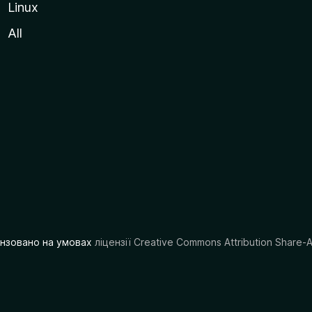
Linux
All
цензовано на умовах
ліцензії Creative Commons Attribution Share-A