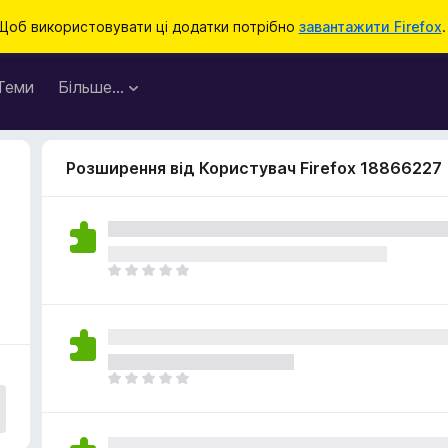
Щоб використовувати ці додатки потрібно
завантажити Firefox
.
Теми
Більше…
Розширення від Користувач Firefox 18866227
Щ
е
н
е
м
а
Щ
є
е
о
н
ц
е