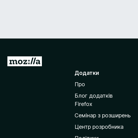
П
е
Додатки
р
Про
е
й
Блог додатків
т
Firefox
и
Семінар з розширень
н
а
Центр розробника
д