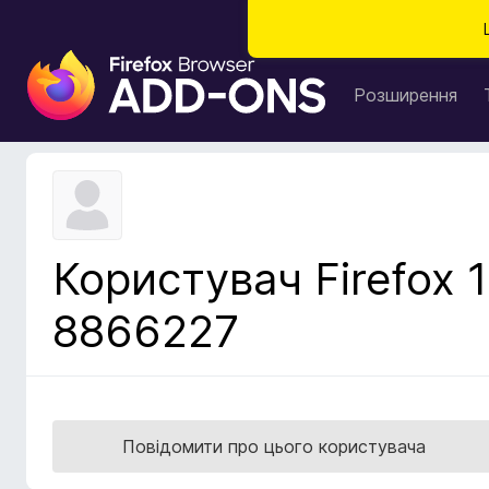
Д
о
Розширення
д
а
т
к
и
б
Користувач Firefox 1
р
а
8866227
у
з
е
р
а
Повідомити про цього користувача
F
i