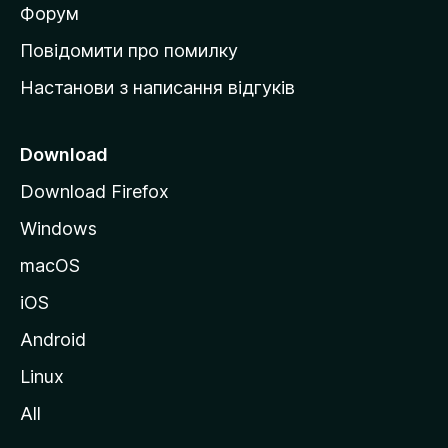
в
Форум
к
Повідомити про помилку
у
Настанови з написання відгуків
M
o
z
Download
i
Download Firefox
l
Windows
l
a
macOS
iOS
Android
Linux
All