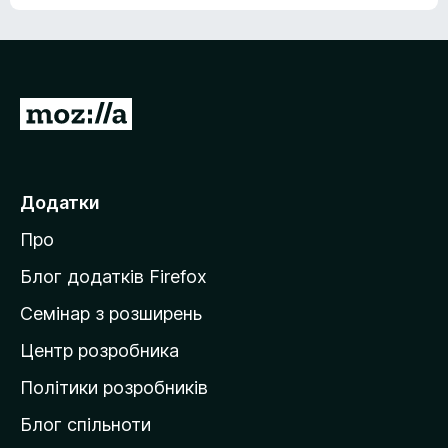
е
о
н
ц
е
і
м
н
а
о
є
П
к
о
е
ц
р
і
н
е
Додатки
о
й
к
Про
т
и
Блог додатків Firefox
н
Семінар з розширень
а
Центр розробника
д
о
Політики розробників
м
Блог спільноти
і