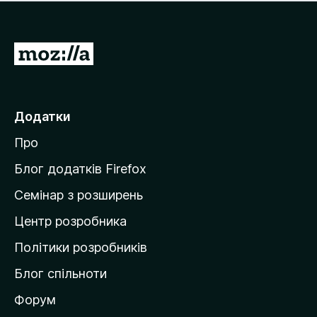
е
і
м
н
а
о
є
П
к
о
е
ц
р
і
н
е
Додатки
о
й
к
Про
т
и
Блог додатків Firefox
н
Семінар з розширень
а
Центр розробника
д
о
Політики розробників
м
Блог спільноти
і
в
Форум