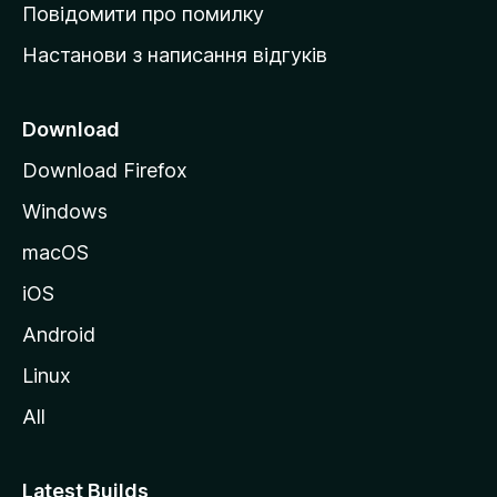
к
Повідомити про помилку
у
Настанови з написання відгуків
M
o
z
Download
i
Download Firefox
l
Windows
l
a
macOS
iOS
Android
Linux
All
Latest Builds