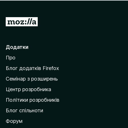
е
і
м
н
а
о
є
П
к
о
е
ц
р
і
н
е
Додатки
о
й
к
Про
т
и
Блог додатків Firefox
н
Семінар з розширень
а
Центр розробника
д
о
Політики розробників
м
Блог спільноти
і
в
Форум