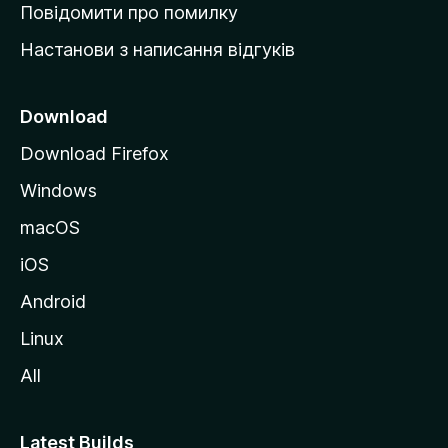
к
Повідомити про помилку
у
Настанови з написання відгуків
M
o
z
Download
i
Download Firefox
l
Windows
l
a
macOS
iOS
Android
Linux
All
Latest Builds