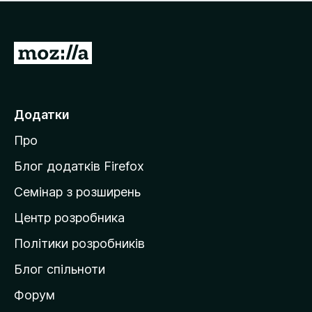
е
і
м
н
а
о
є
П
к
о
е
ц
р
і
н
е
Додатки
о
й
к
Про
т
и
Блог додатків Firefox
н
Семінар з розширень
а
Центр розробника
д
о
Політики розробників
м
Блог спільноти
і
в
Форум