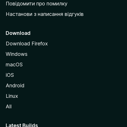
к
Повідомити про помилку
у
Настанови з написання відгуків
M
o
z
Download
i
Download Firefox
l
Windows
l
a
macOS
iOS
Android
Linux
All
Latest Builds