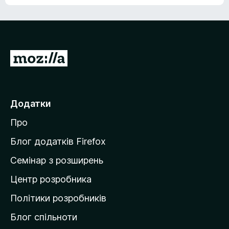
е
о
н
ц
е
і
м
н
а
о
є
П
к
о
е
ц
р
і
н
е
Додатки
о
й
к
Про
т
и
Блог додатків Firefox
н
Семінар з розширень
а
Центр розробника
д
о
Політики розробників
м
Блог спільноти
і