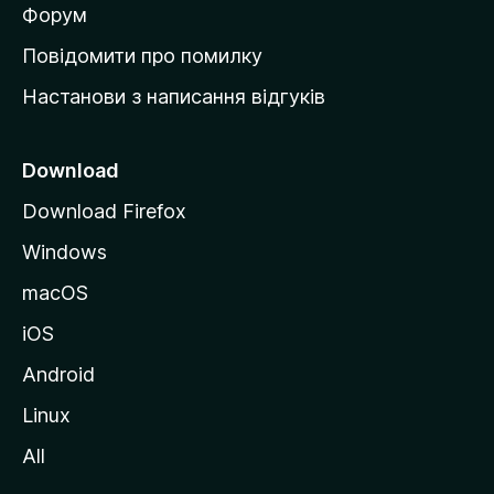
в
Форум
к
Повідомити про помилку
у
Настанови з написання відгуків
M
o
z
Download
i
Download Firefox
l
Windows
l
a
macOS
iOS
Android
Linux
All