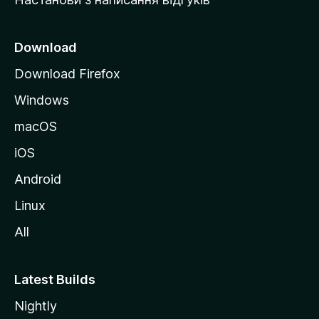
M
o
z
Download
i
Download Firefox
l
Windows
l
a
macOS
iOS
Android
Linux
All
Latest Builds
Nightly