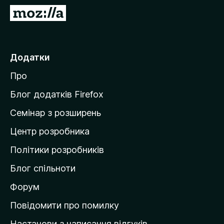
r
П
e
е
f
р
o
е
Додатки
x
й
Про
т
и
Блог додатків Firefox
н
Семінар з розширень
а
Центр розробника
д
о
Політики розробників
м
Блог спільноти
і
в
Форум
к
Повідомити про помилку
у
Настанови з написання відгуків