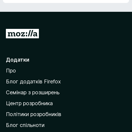
е
о
н
ц
е
і
м
н
а
о
є
П
к
о
е
ц
р
і
н
е
Додатки
о
й
к
Про
т
и
Блог додатків Firefox
н
Семінар з розширень
а
Центр розробника
д
о
Політики розробників
м
Блог спільноти
і