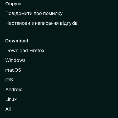
в
Форум
к
Повідомити про помилку
у
Настанови з написання відгуків
M
o
z
Download
i
Download Firefox
l
Windows
l
a
macOS
iOS
Android
Linux
All