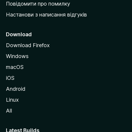
к
Повідомити про помилку
у
Настанови з написання відгуків
M
o
z
Download
i
Download Firefox
l
Windows
l
a
macOS
iOS
Android
Linux
All
Latest Builds