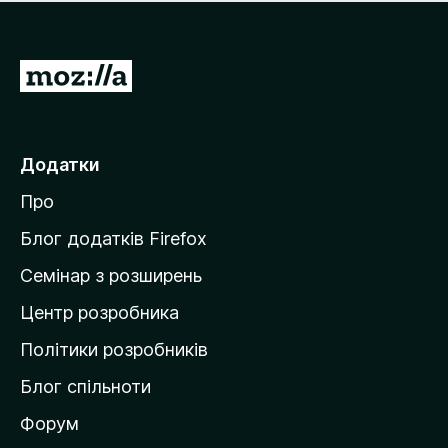
е
і
м
н
а
о
є
П
к
о
е
ц
р
і
н
е
Додатки
о
й
к
Про
т
и
Блог додатків Firefox
н
Семінар з розширень
а
Центр розробника
д
о
Політики розробників
м
Блог спільноти
і
в
Форум