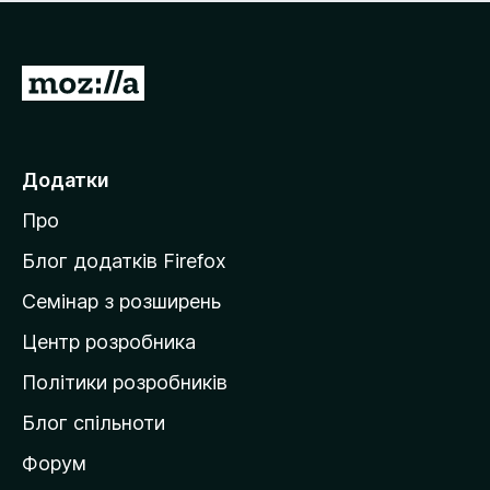
е
і
м
н
а
о
є
П
к
о
е
ц
р
і
н
е
Додатки
о
й
к
Про
т
и
Блог додатків Firefox
н
Семінар з розширень
а
Центр розробника
д
о
Політики розробників
м
Блог спільноти
і
в
Форум