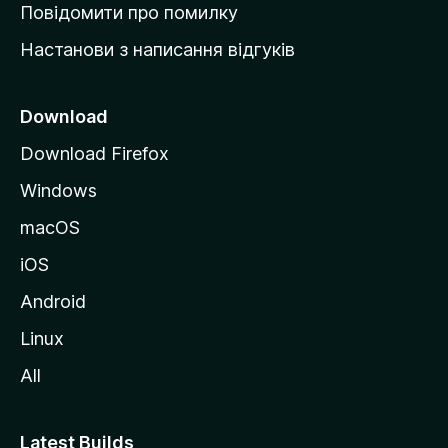
к
Повідомити про помилку
у
Настанови з написання відгуків
M
o
z
Download
i
Download Firefox
l
Windows
l
a
macOS
iOS
Android
Linux
All
Latest Builds