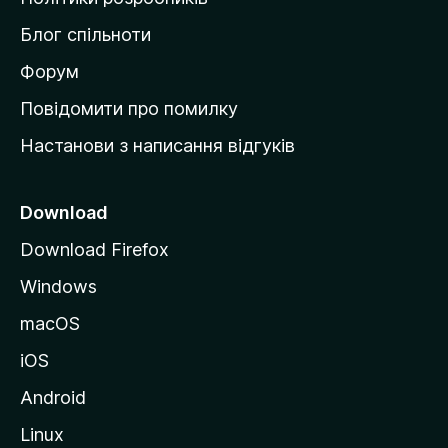
м
Блог спільноти
і
в
Форум
к
Повідомити про помилку
у
Настанови з написання відгуків
M
o
z
Download
i
Download Firefox
l
Windows
l
a
macOS
iOS
Android
Linux