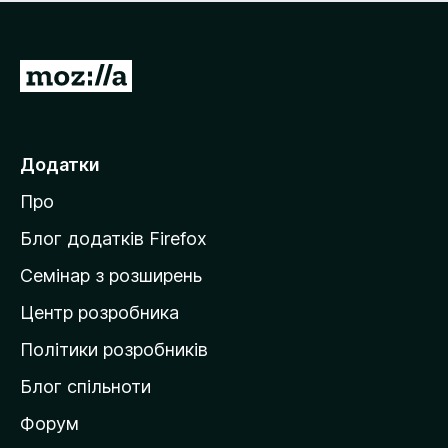
е
і
м
н
а
о
є
П
к
о
е
ц
р
і
н
е
Додатки
о
й
к
Про
т
и
Блог додатків Firefox
н
Семінар з розширень
а
Центр розробника
д
о
Політики розробників
м
Блог спільноти
і
в
Форум