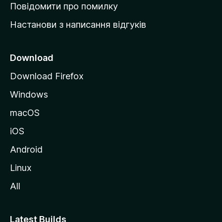
к
Повідомити про помилку
у
Настанови з написання відгуків
M
o
z
Download
i
Download Firefox
l
Windows
l
a
macOS
iOS
Android
Linux
All
Latest Builds