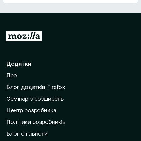
е
о
н
ц
е
і
м
н
а
о
є
П
к
о
е
ц
р
і
н
е
Додатки
о
й
к
Про
т
и
Блог додатків Firefox
н
Семінар з розширень
а
Центр розробника
д
о
Політики розробників
м
Блог спільноти
і