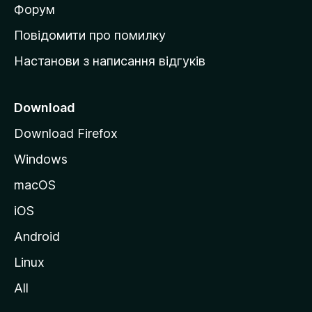
в
Форум
к
Повідомити про помилку
у
Настанови з написання відгуків
M
o
z
Download
i
Download Firefox
l
Windows
l
a
macOS
iOS
Android
Linux
All