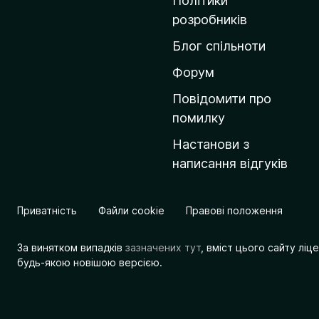
Політики
о
розробників
м
Блог спільноти
і
в
Форум
к
Повідомити про
у
помилку
M
Настанови з
o
написання відгуків
z
i
l
Приватність
Файли cookie
Правові положення
l
a
За винятком випадків
зазначених тут
, вміст цього сайту лі
будь-якою новішою версією.