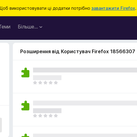
Щоб використовувати ці додатки потрібно
завантажити Firefox
.
Теми
Більше…
Розширення від Користувач Firefox 18566307
Щ
е
н
е
м
а
Щ
є
е
о
н
ц
е