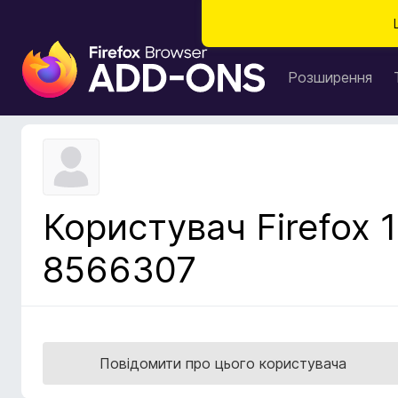
Д
о
Розширення
д
а
т
к
и
б
Користувач Firefox 1
р
а
8566307
у
з
е
р
а
Повідомити про цього користувача
F
i