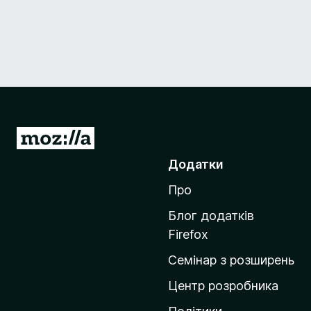
П
е
Додатки
р
Про
е
й
Блог додатків
т
Firefox
и
Семінар з розширень
н
а
Центр розробника
д