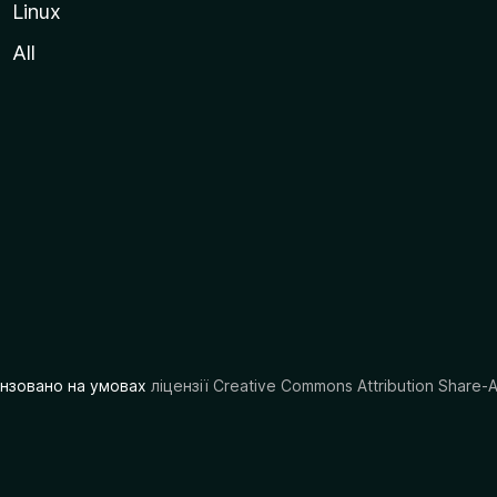
Linux
All
цензовано на умовах
ліцензії Creative Commons Attribution Share-A