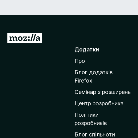
r
e
f
o
x
П
е
Додатки
р
Про
е
й
Блог додатків
т
Firefox
и
Семінар з розширень
н
а
Центр розробника
д
Політики
о
розробників
м
Блог спільноти
і