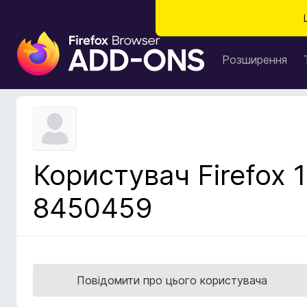
Д
о
Розширення
д
а
т
к
и
б
Користувач Firefox 1
р
а
8450459
у
з
е
р
а
Повідомити про цього користувача
F
i