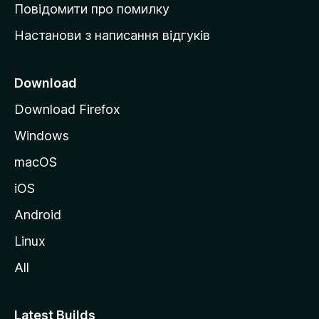
к
Повідомити про помилку
у
Настанови з написання відгуків
M
o
z
Download
i
Download Firefox
l
Windows
l
a
macOS
iOS
Android
Linux
All
Latest Builds