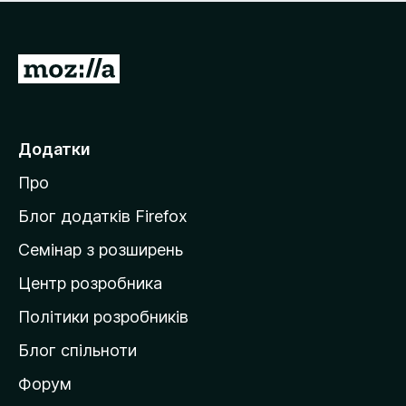
е
і
м
н
а
о
є
П
к
о
е
ц
р
і
н
е
Додатки
о
й
к
Про
т
и
Блог додатків Firefox
н
Семінар з розширень
а
Центр розробника
д
о
Політики розробників
м
Блог спільноти
і
в
Форум