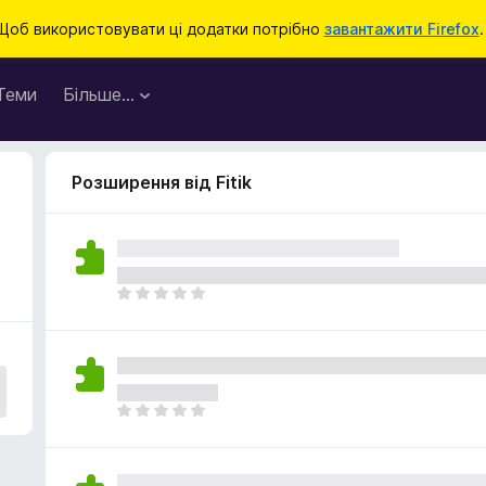
Щоб використовувати ці додатки потрібно
завантажити Firefox
.
Теми
Більше…
Розширення від Fitik
Щ
е
н
е
м
а
Щ
є
е
о
н
ц
е