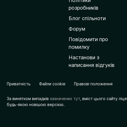
Політики
о
розробників
м
Блог спільноти
і
в
Форум
к
Повідомити про
у
помилку
M
Настанови з
o
написання відгуків
z
i
l
Приватність
Файли cookie
Правові положення
l
a
За винятком випадків
зазначених тут
, вміст цього сайту лі
будь-якою новішою версією.