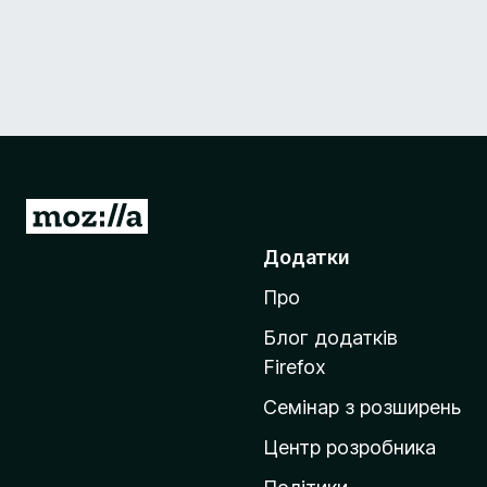
П
е
Додатки
р
Про
е
й
Блог додатків
т
Firefox
и
Семінар з розширень
н
а
Центр розробника
д