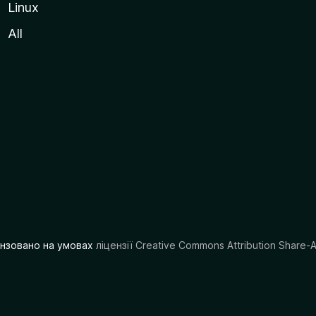
Linux
All
цензовано на умовах
ліцензії Creative Commons Attribution Share-A