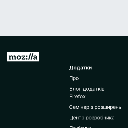
П
е
Додатки
р
Про
е
й
Блог додатків
т
Firefox
и
Семінар з розширень
н
а
Центр розробника
д