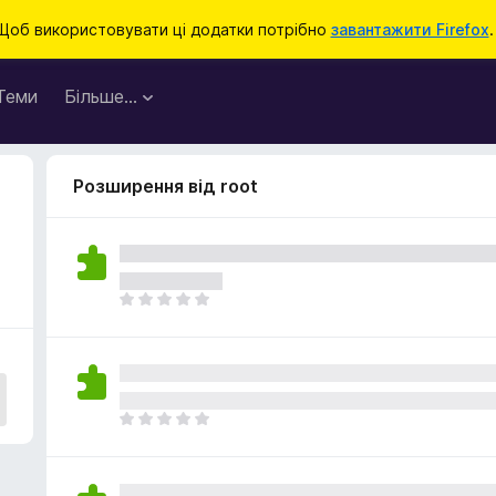
Щоб використовувати ці додатки потрібно
завантажити Firefox
.
Теми
Більше…
Розширення від root
Щ
е
н
е
м
а
Щ
є
е
о
н
ц
е