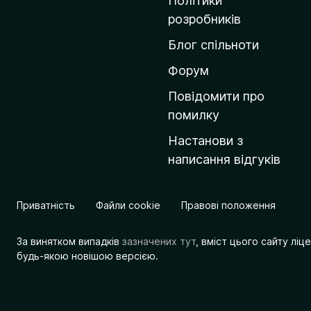
Політики
о
розробників
м
Блог спільноти
і
в
Форум
к
Повідомити про
у
помилку
M
Настанови з
o
написання відгуків
z
i
l
Приватність
Файли cookie
Правові положення
l
a
За винятком випадків
зазначених тут
, вміст цього сайту лі
будь-якою новішою версією.