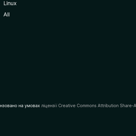
Linux
All
цензовано на умовах
ліцензії Creative Commons Attribution Share-A