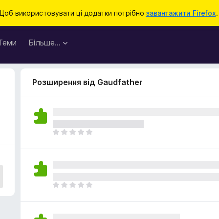
Щоб використовувати ці додатки потрібно
завантажити Firefox
.
Теми
Більше…
Розширення від Gaudfather
Щ
е
н
е
м
а
Щ
є
е
о
н
ц
е