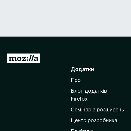
П
е
Додатки
р
Про
е
й
Блог додатків
т
Firefox
и
Семінар з розширень
н
а
Центр розробника
д