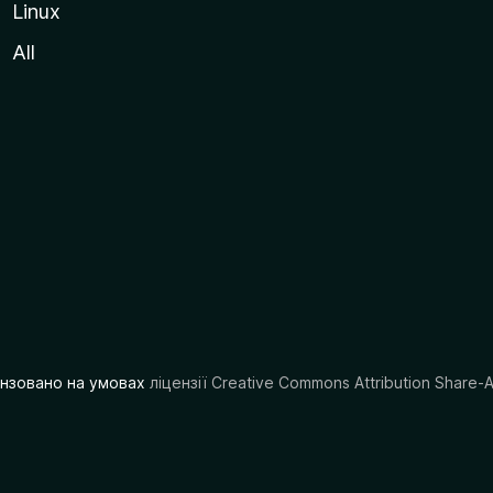
Linux
All
цензовано на умовах
ліцензії Creative Commons Attribution Share-A