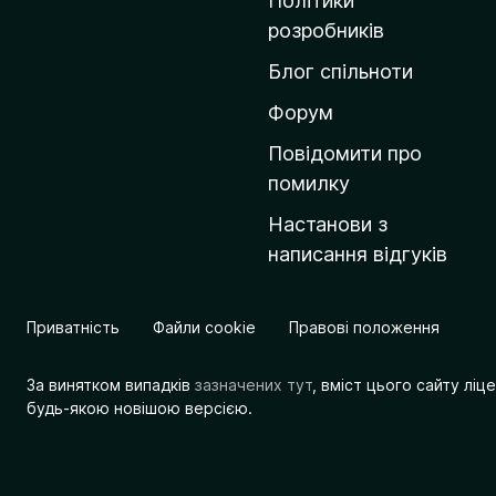
Політики
о
розробників
м
Блог спільноти
і
в
Форум
к
Повідомити про
у
помилку
M
Настанови з
o
написання відгуків
z
i
l
Приватність
Файли cookie
Правові положення
l
a
За винятком випадків
зазначених тут
, вміст цього сайту лі
будь-якою новішою версією.