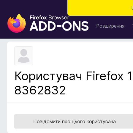
Д
о
Розширення
д
а
т
к
и
б
Користувач Firefox 1
р
а
8362832
у
з
е
р
а
Повідомити про цього користувача
F
i