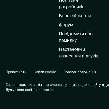
Політики
о
розробників
м
Блог спільноти
і
в
Форум
к
Повідомити про
у
помилку
M
Настанови з
o
написання відгуків
z
i
l
Приватність
Файли cookie
Правові положення
l
a
За винятком випадків
зазначених тут
, вміст цього сайту лі
будь-якою новішою версією.