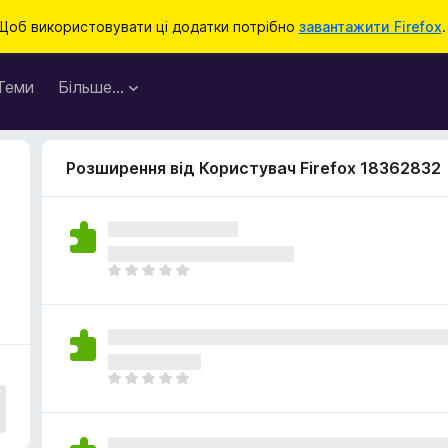
Щоб використовувати ці додатки потрібно
завантажити Firefox
.
Теми
Більше…
Розширення від Користувач Firefox 18362832
Щ
е
н
е
м
а
Щ
є
е
о
н
ц
е