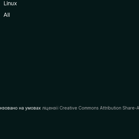
Linux
All
цензовано на умовах
ліцензії Creative Commons Attribution Share-A