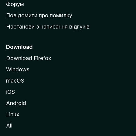
в
Форум
к
Повідомити про помилку
у
Настанови з написання відгуків
M
o
z
Download
i
Download Firefox
l
Windows
l
a
macOS
iOS
Android
Linux
All