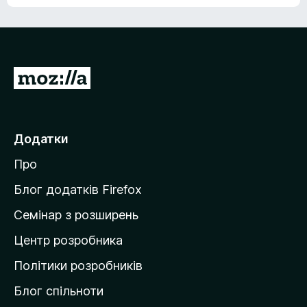
е
о
н
ц
е
і
м
н
а
о
є
П
к
о
е
ц
р
і
н
е
Додатки
о
й
к
Про
т
и
Блог додатків Firefox
н
Семінар з розширень
а
Центр розробника
д
о
Політики розробників
м
Блог спільноти
і