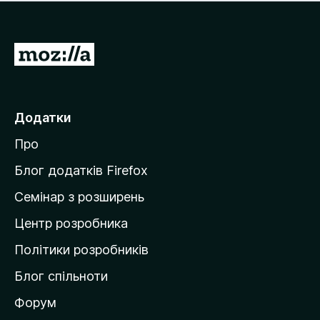
е
і
м
н
а
о
є
П
к
о
е
ц
р
і
н
е
Додатки
о
й
к
Про
т
и
Блог додатків Firefox
н
Семінар з розширень
а
Центр розробника
д
о
Політики розробників
м
Блог спільноти
і
в
Форум