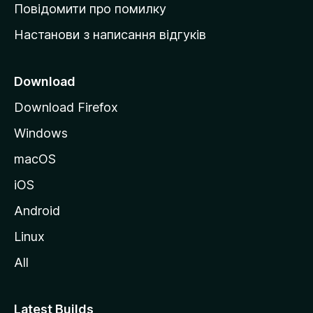
к
Повідомити про помилку
у
Настанови з написання відгуків
M
o
z
Download
i
Download Firefox
l
Windows
l
a
macOS
iOS
Android
Linux
All
Latest Builds