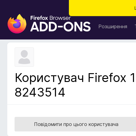
Д
о
Розширення
д
а
т
к
и
б
Користувач Firefox 1
р
а
8243514
у
з
е
р
а
Повідомити про цього користувача
F
i