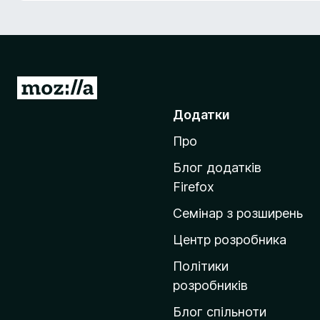
r
e
f
o
x
П
е
Додатки
р
Про
е
й
Блог додатків
т
Firefox
и
Семінар з розширень
н
а
Центр розробника
д
Політики
о
розробників
м
Блог спільноти
і