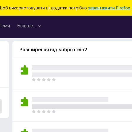
Щоб використовувати ці додатки потрібно
завантажити Firefox
.
Теми
Більше…
Розширення від subprotein2
Щ
е
н
е
м
а
Щ
є
е
о
н
ц
е