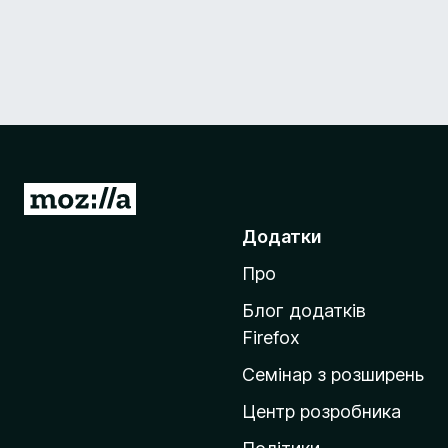
П
е
Додатки
р
Про
е
й
Блог додатків
т
Firefox
и
Семінар з розширень
н
а
Центр розробника
д