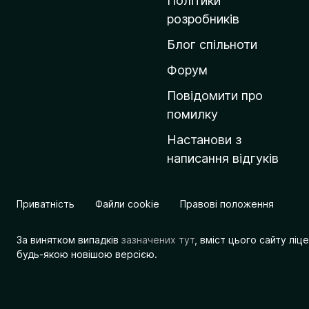
Політики
о
розробників
м
Блог спільноти
і
в
Форум
к
Повідомити про
у
помилку
M
Настанови з
o
написання відгуків
z
i
l
Приватність
Файли cookie
Правові положення
l
a
За винятком випадків
зазначених тут
, вміст цього сайту лі
будь-якою новішою версією.