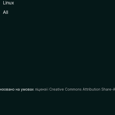
Linux
All
цензовано на умовах
ліцензії Creative Commons Attribution Share-A