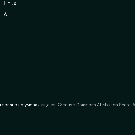
Linux
All
цензовано на умовах
ліцензії Creative Commons Attribution Share-A