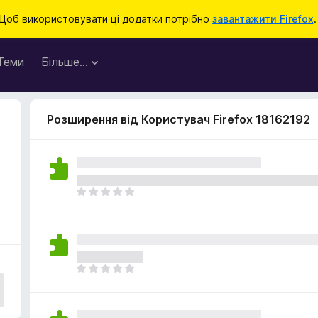
Щоб використовувати ці додатки потрібно
завантажити Firefox
.
Теми
Більше…
Розширення від Користувач Firefox 18162192
Щ
е
н
е
м
а
Щ
є
е
о
н
ц
е