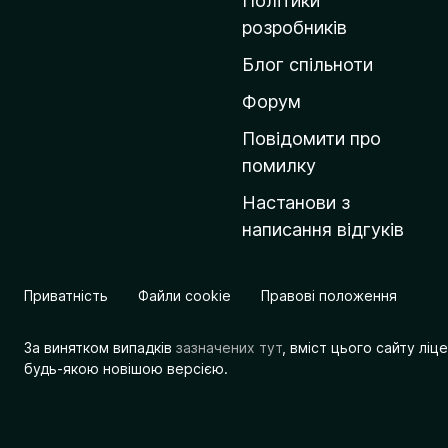
Політики
о
розробників
м
Блог спільноти
і
в
Форум
к
Повідомити про
у
помилку
M
Настанови з
o
написання відгуків
z
i
l
Приватність
Файли cookie
Правові положення
l
a
За винятком випадків
зазначених тут
, вміст цього сайту лі
будь-якою новішою версією.