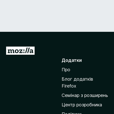
П
е
Додатки
р
Про
е
й
Блог додатків
т
Firefox
и
Семінар з розширень
н
а
Центр розробника
д