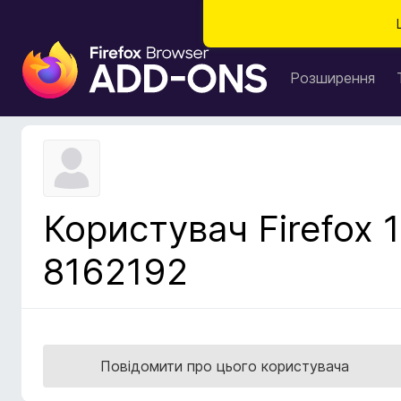
Д
о
Розширення
д
а
т
к
и
б
Користувач Firefox 1
р
а
8162192
у
з
е
р
а
Повідомити про цього користувача
F
i