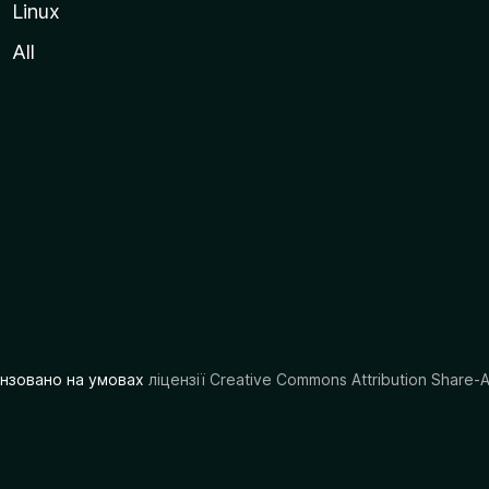
Linux
All
цензовано на умовах
ліцензії Creative Commons Attribution Share-A