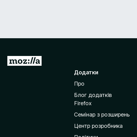
П
е
Додатки
р
Про
е
й
Блог додатків
т
Firefox
и
Семінар з розширень
н
а
Центр розробника
д