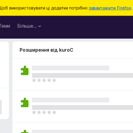
Щоб використовувати ці додатки потрібно
завантажити Firefox
.
Теми
Більше…
Розширення від kuroC
Щ
е
н
е
м
а
Щ
є
е
о
н
ц
е