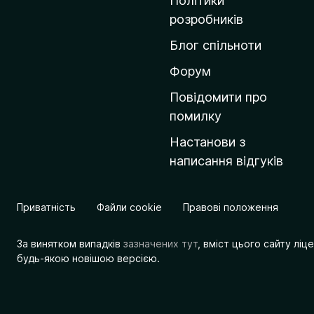
Політики
о
розробників
м
Блог спільноти
і
в
Форум
к
Повідомити про
у
помилку
M
Настанови з
o
написання відгуків
z
i
l
Приватність
Файли cookie
Правові положення
l
a
За винятком випадків
зазначених тут
, вміст цього сайту лі
будь-якою новішою версією.