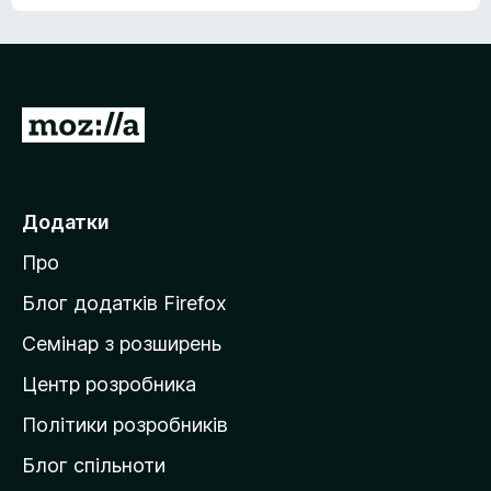
е
о
н
ц
е
і
м
н
а
о
є
П
к
о
е
ц
р
і
н
е
Додатки
о
й
к
Про
т
и
Блог додатків Firefox
н
Семінар з розширень
а
Центр розробника
д
о
Політики розробників
м
Блог спільноти
і