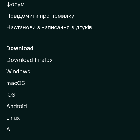
в
Форум
к
Повідомити про помилку
у
Настанови з написання відгуків
M
o
z
Download
i
Download Firefox
l
Windows
l
a
macOS
iOS
Android
Linux
All