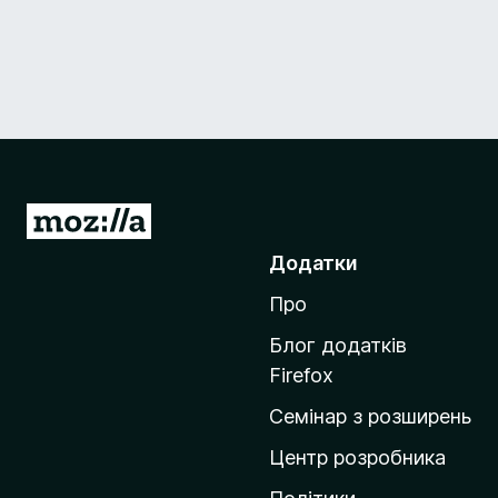
П
е
Додатки
р
Про
е
й
Блог додатків
т
Firefox
и
Семінар з розширень
н
а
Центр розробника
д