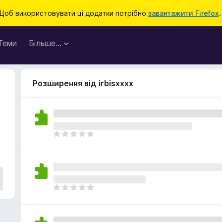
Щоб використовувати ці додатки потрібно
завантажити Firefox
.
Теми
Більше…
Розширення від irbisxxxx
Щ
е
н
е
м
а
Щ
є
е
о
н
ц
е