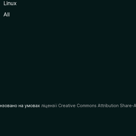
Linux
All
цензовано на умовах
ліцензії Creative Commons Attribution Share-A