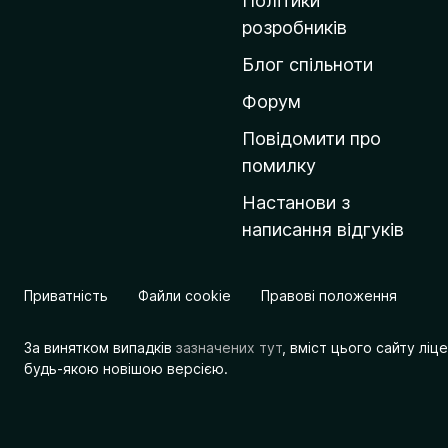
Політики
о
розробників
м
Блог спільноти
і
в
Форум
к
Повідомити про
у
помилку
M
Настанови з
o
написання відгуків
z
i
l
Приватність
Файли cookie
Правові положення
l
a
За винятком випадків
зазначених тут
, вміст цього сайту лі
будь-якою новішою версією.