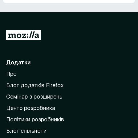
е
о
н
ц
е
і
м
н
а
о
є
П
к
о
е
ц
р
і
н
е
Додатки
о
й
к
Про
т
и
Блог додатків Firefox
н
Семінар з розширень
а
Центр розробника
д
о
Політики розробників
м
Блог спільноти
і