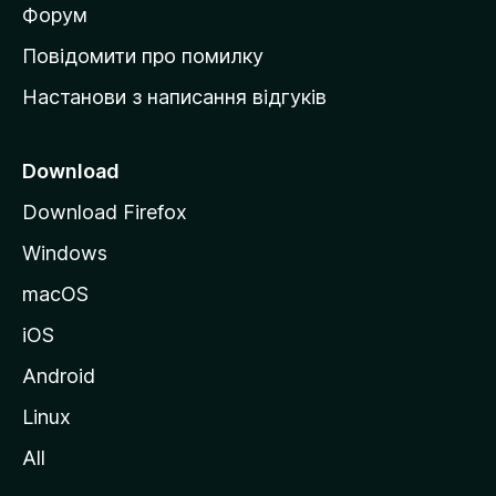
в
Форум
к
Повідомити про помилку
у
Настанови з написання відгуків
M
o
z
Download
i
Download Firefox
l
Windows
l
a
macOS
iOS
Android
Linux
All